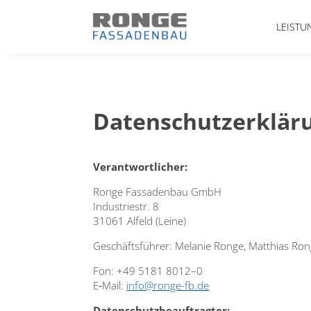
LEISTU
Datenschutzerkläru
Ver­ant­wort­li­cher:
Ron­ge Fas­sa­den­bau GmbH
Indus­trie­str. 8
31061 Alfeld (Lei­ne)
Geschäfts­füh­rer: Mela­nie Ron­ge, Mat­thi­as Ron
Fon: +49 5181 8012–0
E‑Mail:
info@ronge-fb.de
Daten­schutz­be­auf­trag­ter: