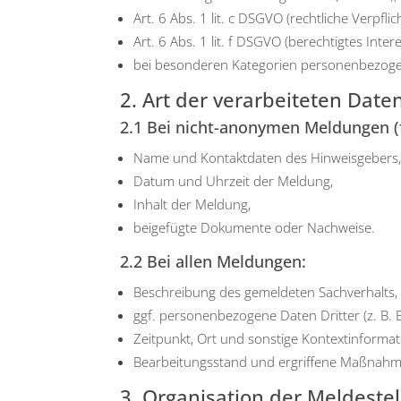
Art. 6 Abs. 1 lit. c DSGVO (recht­li­che Ver­pflic
Art. 6 Abs. 1 lit. f DSGVO (berech­tig­tes Inter­
bei beson­de­ren Kate­go­rien per­so­nen­be­zo­
2. Art der verarbeiteten Date
2.1 Bei nicht-anonymen Meldungen (fr
Name und Kon­takt­da­ten des Hin­weis­ge­bers
Datum und Uhr­zeit der Mel­dung,
Inhalt der Mel­dung,
bei­gefüg­te Doku­men­te oder Nach­wei­se.
2.2 Bei allen Meldungen:
Beschrei­bung des gemel­de­ten Sach­ver­halts,
ggf. per­so­nen­be­zo­ge­ne Daten Drit­ter (z. B. Bet
Zeit­punkt, Ort und sons­ti­ge Kon­text­in­for­ma­t
Bear­bei­tungs­stand und ergrif­fe­ne Maß­nah­
3. Organisation der Meldest