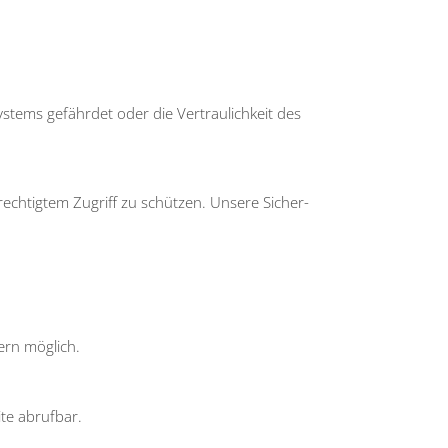
ys­tems gefähr­det oder die Ver­trau­lich­keit des
rech­tig­tem Zugriff zu schüt­zen. Unse­re Sicher­
fern mög­lich.
ite abruf­bar.