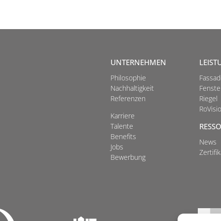
UNTERNEHMEN
LEIS
Philosophie
Fassad
Nachhaltigkeit
Fenste
Referenzen
Riegel
RoVisi
Karriere
Talente
RESS
Benefits
News
Jobs
Zertifi
Bewerbung