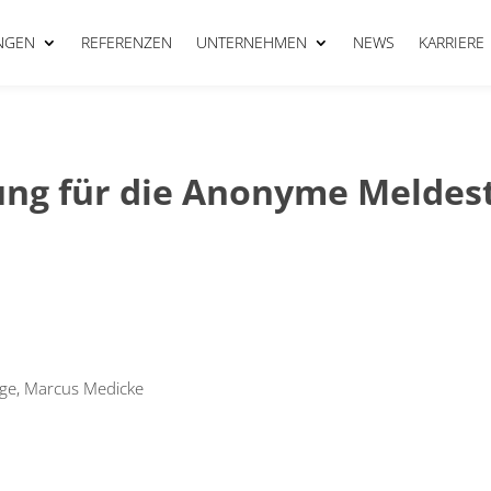
NGEN
REFERENZEN
UNTERNEHMEN
NEWS
KARRIERE
ng für die Anonyme Meldest
­ge, Mar­cus Medi­cke