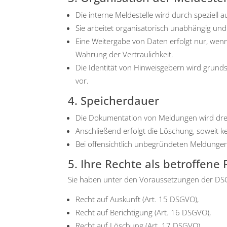
Die inter­ne Mel­de­stel­le wird durch spe­zi­ell auto
Sie arbei­tet orga­ni­sa­to­risch unab­hän­gig 
Eine Wei­ter­ga­be von Daten erfolgt nur, wenn 
Wah­rung der Ver­trau­lich­keit.
Die Iden­ti­tät von Hin­weis­ge­bern wird grund­sä
vor.
4. Speicherdauer
Die Doku­men­ta­ti­on von Mel­dun­gen wird dr
Anschlie­ßend erfolgt die Löschung, soweit kei
Bei offen­sicht­lich unbe­grün­de­ten Mel­dun­ge
5. Ihre Rechte als betroffene
Sie haben unter den Vor­aus­set­zun­gen der DSG
Recht auf Aus­kunft (Art. 15 DSGVO),
Recht auf Berich­ti­gung (Art. 16 DSGVO),
Recht auf Löschung (Art. 17 DSGVO),