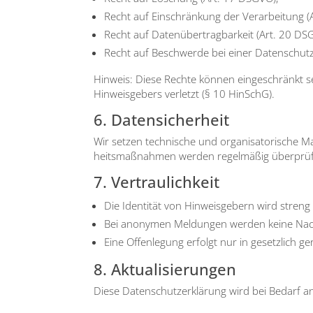
Recht auf Ein­schrän­kung der Ver­ar­bei­tung 
Recht auf Daten­über­trag­bar­keit (Art. 20 DS
Recht auf Beschwer­de bei einer Daten­schutz­a
Hin­weis: Die­se Rech­te kön­nen ein­ge­schränkt se
Hin­weis­ge­bers ver­letzt (§ 10 HinSchG).
6. Datensicherheit
Wir set­zen tech­ni­sche und orga­ni­sa­to­ri­sche
heits­maß­nah­men wer­den regel­mä­ßig über­prü
7. Vertraulichkeit
Die Iden­ti­tät von Hin­weis­ge­bern wird streng 
Bei anony­men Mel­dun­gen wer­den kei­ne Nach
Eine Offen­le­gung erfolgt nur in gesetz­lich ger
8. Aktualisierungen
Die­se Daten­schutz­er­klä­rung wird bei Bedarf ange