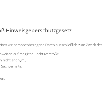
äß Hinweisgeberschutzgesetz
bei­ten wir per­so­nen­be­zo­ge­ne Daten aus­schließ­lich zum Zweck der
wei­sen auf mög­li­che Rechts­ver­stö­ße,
ern nicht anonym),
Sach­ver­hal­te,
ten.