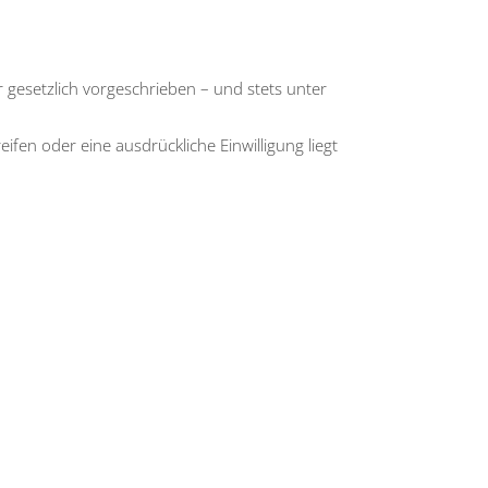
r gesetz­lich vor­ge­schrie­ben – und stets unter
­fen oder eine aus­drück­li­che Ein­wil­li­gung liegt
.