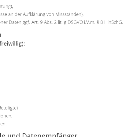
h­tung),
es­se an der Auf­klä­rung von Miss­stän­den),
ge­ner Daten ggf. Art. 9 Abs. 2 lit. g DSGVO i.V.m. § 8 HinSchG.
n
eiwillig):
,
ei­lig­te),
io­nen,
men.
elle und Datenempfänger