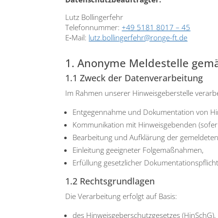
Lutz Bol­lin­ger­fehr
Tele­fon­num­mer:
+49 5181 8017 – 45
E‑Mail:
lutz.bollingerfehr@ronge-ft.de
1. Anonyme Meldestelle gem
1.1 Zweck der Datenverarbeitung
Im Rah­men unse­rer Hin­weis­ge­ber­stel­le ver­ar­
Ent­ge­gen­nah­me und Doku­men­ta­ti­on von Hin­
Kom­mu­ni­ka­ti­on mit Hin­weis­ge­ben­den (sof
Bear­bei­tung und Auf­klä­rung der gemel­de­ten 
Ein­lei­tung geeig­ne­ter Fol­ge­maß­nah­men,
Erfül­lung gesetz­li­cher Doku­men­ta­ti­ons­pflich­
1.2 Rechtsgrundlagen
Die Ver­ar­bei­tung erfolgt auf Basis:
des Hin­weis­ge­ber­schutz­ge­set­zes (HinSchG),