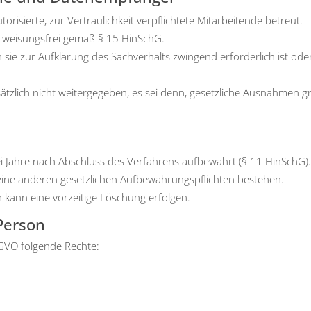
­ri­sier­te, zur Ver­trau­lich­keit ver­pflich­te­te Mit­ar­bei­ten­de betreut.
und wei­sungs­frei gemäß § 15 HinSchG.
sie zur Auf­klä­rung des Sach­ver­halts zwin­gend erfor­der­lich ist ode
tz­lich nicht wei­ter­ge­ge­ben, es sei denn, gesetz­li­che Aus­nah­men grei
ei Jah­re nach Abschluss des Ver­fah­rens auf­be­wahrt (§ 11 HinSchG)
­ne ande­ren gesetz­li­chen Auf­be­wah­rungs­pflich­ten bestehen.
n kann eine vor­zei­ti­ge Löschung erfol­gen.
 Person
VO fol­gen­de Rech­te: