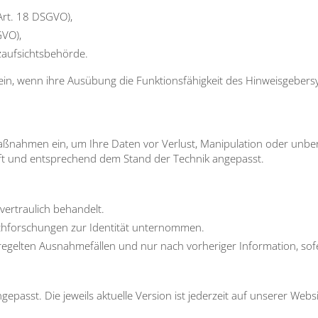
(Art. 18 DSGVO),
GVO),
uf­sichts­be­hör­de.
in, wenn ihre Aus­übung die Funk­ti­ons­fä­hig­keit des Hin­weis­ge­ber­s
 Maß­nah­men ein, um Ihre Daten vor Ver­lust, Mani­pu­la­ti­on oder unbe­
ft und ent­spre­chend dem Stand der Tech­nik ange­passt.
ver­trau­lich behan­delt.
­for­schun­gen zur Iden­ti­tät unter­nom­men.
e­gel­ten Aus­nah­me­fäl­len und nur nach vor­he­ri­ger Infor­ma­ti­on, so
­passt. Die jeweils aktu­el­le Ver­si­on ist jeder­zeit auf unse­rer Web­s