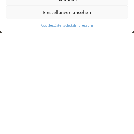
Einstellungen ansehen
Cookies
Datenschutz
Impressum
Roots, Hamburg –
Metallbau für
Deutschlands
höchstes
Holzhochhaus